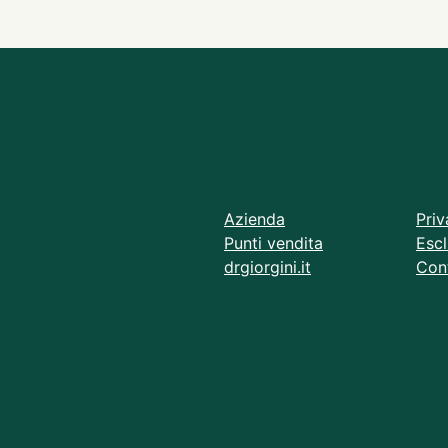
CHI SIAMO
PR
Azienda
Priv
Punti vendita
Escl
drgiorgini.it
Cont