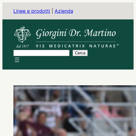
Vai
Linee e prodotti
|
Azienda
al
contenuto
C
Cerca
e
r
c
a